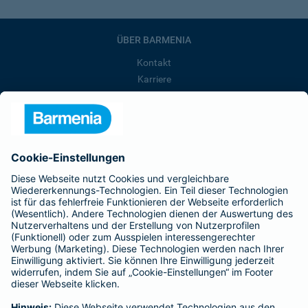
ÜBER BARMENIA
Kontakt
Karriere
Presse
Unternehmen
Anfahrt
Affiliate-Partner werden
Barmenia ist Teil der BarmeniaGothaer
BELIEBTE SEITEN
Kranken-Zusatzversicherung
Tierversicherungen
Haftpflichtversicherung
Hausratversicherung
SERVICE