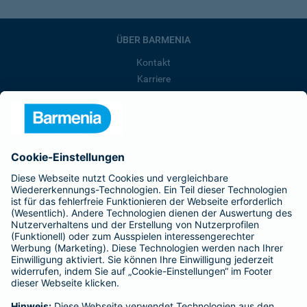
ÜBER BARMENIA
Kontakt
Karriere
Presse
Unternehmen
Anfahrt
Affiliate-Partner werden
Barmenia ist Teil der BarmeniaGothaer
BELIEBTE SEITEN
Kranken-Zusatzversicherung
Tierversicherungen
Haftpflichtversicherung
Hausratversicherung
SERVICE