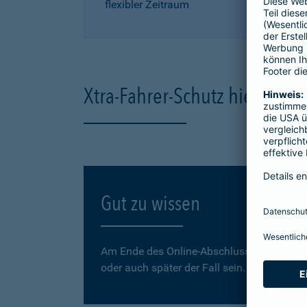
flexibler Zeitraum
Xtra-Fahrer-Schutz hier onli
Gut zu wissen
Am Ende des Online-Abschlusses können Sie
oder auch später der Fall sein.