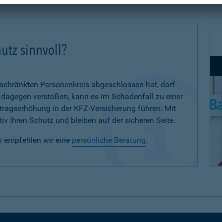
utz sinnvoll?
eschränkten Personenkreis abgeschlossen hat, darf
d dagegen verstoßen, kann es im Schadenfall zu einer
eitragserhöhung in der KFZ-Versicherung führen. Mit
iv Ihren Schutz und bleiben auf der sicheren Seite.
n empfehlen wir eine
persönliche Beratung
.