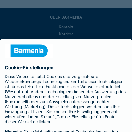
ÜBER BARMENIA
Kontakt
Karriere
Presse
Unternehmen
Anfahrt
Affiliate-Partner werden
Barmenia ist Teil der BarmeniaGothaer
BELIEBTE SEITEN
Kranken-Zusatzversicherung
Tierversicherungen
Haftpflichtversicherung
Hausratversicherung
SERVICE