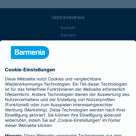
ÜBER BARMENIA
Kontakt
Karriere
Presse
Unternehmen
Anfahrt
Affiliate-Partner werden
Barmenia ist Teil der BarmeniaGothaer
BELIEBTE SEITEN
Kranken-Zusatzversicherung
Tierversicherungen
Haftpflichtversicherung
Hausratversicherung
SERVICE