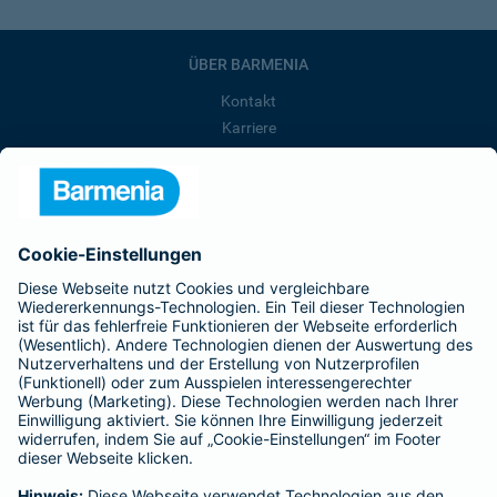
ÜBER BARMENIA
Kontakt
Karriere
Presse
Unternehmen
Anfahrt
Affiliate-Partner werden
Barmenia ist Teil der BarmeniaGothaer
BELIEBTE SEITEN
Kranken-Zusatzversicherung
Tierversicherungen
Haftpflichtversicherung
Hausratversicherung
SERVICE