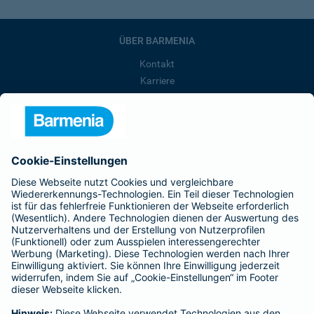
ÜBER BARMENIA
Kontakt
Karriere
Presse
Unternehmen
Anfahrt
Affiliate-Partner werden
Barmenia ist Teil der BarmeniaGothaer
BELIEBTE SEITEN
Kranken-Zusatzversicherung
Tierversicherungen
Haftpflichtversicherung
Hausratversicherung
SERVICE