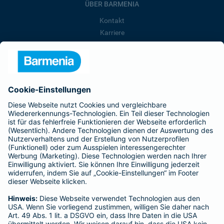
ÜBER BARMENIA
Kontakt
Karriere
Presse
Unternehmen
Anfahrt
Affiliate-Partner werden
Barmenia ist Teil der BarmeniaGothaer
BELIEBTE SEITEN
Kranken-Zusatzversicherung
Tierversicherungen
Haftpflichtversicherung
Hausratversicherung
SERVICE
Adresse ändern
Schaden melden