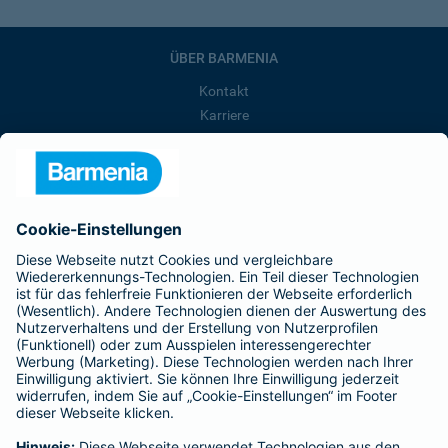
ÜBER BARMENIA
Kontakt
Karriere
Presse
Unternehmen
Anfahrt
Affiliate-Partner werden
Barmenia ist Teil der BarmeniaGothaer
BELIEBTE SEITEN
Kranken-Zusatzversicherung
Tierversicherungen
Haftpflichtversicherung
Hausratversicherung
SERVICE