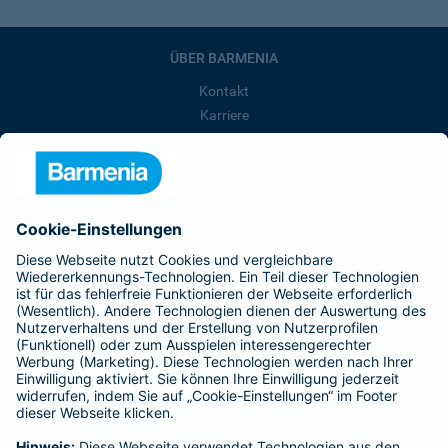
ÜBER BARMENIA
Kontakt
Karriere
Presse
Unternehmen
Anfahrt
Affiliate-Partner werden
Barmenia ist Teil der BarmeniaGothaer
BELIEBTE SEITEN
Kranken-Zusatzversicherung
Tierversicherungen
Haftpflichtversicherung
Hausratversicherung
SERVICE