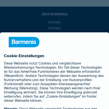
ÜBER BARMENIA
Kontakt
Karriere
Presse
Unternehmen
Anfahrt
Affiliate-Partner werden
Barmenia ist Teil der BarmeniaGothaer
BELIEBTE SEITEN
Kranken-Zusatzversicherung
Tierversicherungen
Haftpflichtversicherung
Hausratversicherung
SERVICE