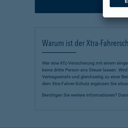
Warum ist der Xtra-Fahrersch
Wer eine Kfz-Versicherung mit einem eing
keine dritte Person ans Steuer lassen. Wir
Vertragsstrafe und gleichzeitig zu einer B
dem Xtra-Fahrer-Schutz ergänzen Sie situat
Benötigen Sie weitere Informationen? Dan