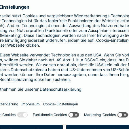
Fahrerkreises in Rechnung gestellt wird
1, 2 oder 3 Tage bzw.
1, 2 oder 3 Wochen
ne berechnen und direkt abschließen
 selbst bestimmen, ab wann Ihr Xtra-Fahrer-Schutz gültig ist.