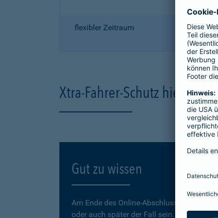
flexibler Zeitraum
Xtra-Fahrer-Schutz hier onli
Gut zu wissen
Am Ende des Online-Abschlusses können Sie
oder auch später der Fall sein.