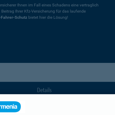
rsicherer Ihnen im Fall eines Schadens eine vertraglich
n Beitrag Ihrer Kfz-Versicherung für das laufende
-Fahrer-Schutz
bietet hier die Lösung!
Details
die Ihnen nach einem Unfall durch die Vertrag
Ihnen wegen einer unerlaubten Erweiterung des