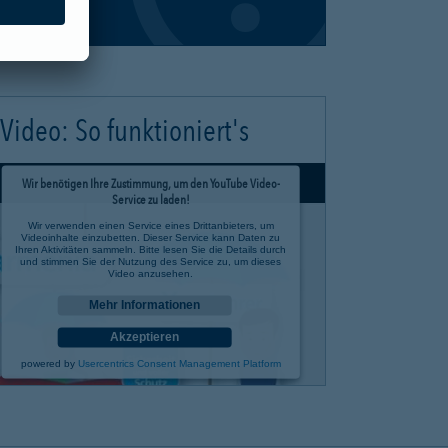
Video: So funktioniert's
Wir benötigen Ihre Zustimmung, um den YouTube Video-
Service zu laden!
Wir verwenden einen Service eines Drittanbieters, um
Videoinhalte einzubetten. Dieser Service kann Daten zu
Ihren Aktivitäten sammeln. Bitte lesen Sie die Details durch
und stimmen Sie der Nutzung des Service zu, um dieses
Video anzusehen.
Mehr Informationen
Akzeptieren
powered by
Usercentrics Consent Management Platform