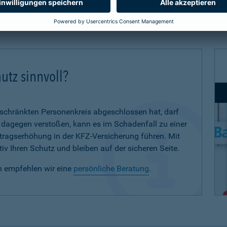
utz sinnvoll?
eschränkten Personenkreis abgeschlossen hat, darf
d dagegen verstoßen, kann es im Schadenfall zu einer
eitragserhöhung in der KFZ-Versicherung führen. Mit
iv Ihren Schutz und bleiben auf der sicheren Seite.
n empfehlen wir eine
persönliche Beratung
.