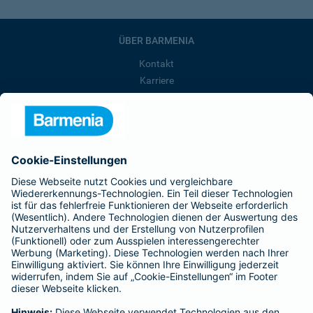
ÜBER BARMENIA
Kontakt
Karriere
Presse
Unternehmen
Anfahrt
Affiliate-Partner werden
Barmenia ist Teil der BarmeniaGothaer
BELIEBTE SEITEN
Kranken-Zusatzversicherung
Tierversicherungen
Haftpflichtversicherung
Hausratversicherung
SERVICE