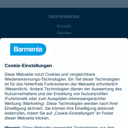
ÜBER BARMENIA
Kontakt
Karriere
Presse
Unternehmen
Anfahrt
Affiliate-Partner werden
Barmenia ist Teil der BarmeniaGothaer
BELIEBTE SEITEN
Kranken-Zusatzversicherung
Tierversicherungen
Haftpflichtversicherung
Hausratversicherung
SERVICE