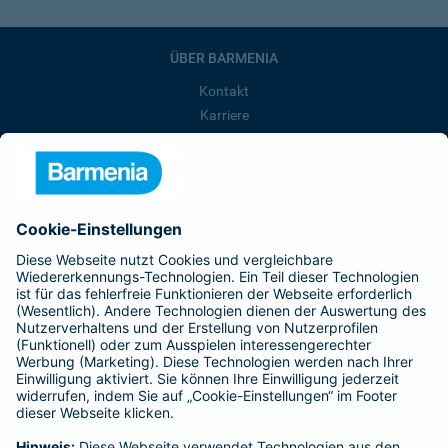
ÜBER BARMENIA
Kontakt
Karriere
Presse
Unternehmen
Anfahrt
Affiliate-Partner werden
Barmenia ist Teil der BarmeniaGothaer
BELIEBTE SEITEN
Kranken-Zusatzversicherung
Tierversicherungen
Haftpflichtversicherung
Hausratversicherung
SERVICE