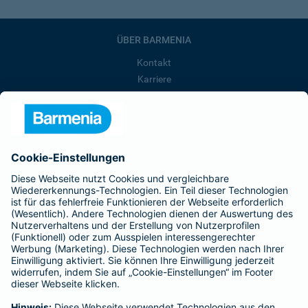
ÜBER BARMENIA
Kontakt
Karriere
Presse
Unternehmen
Anfahrt
Affiliate-Partner werden
Barmenia ist Teil der BarmeniaGothaer
BELIEBTE SEITEN
Kranken-Zusatzversicherung
Tierversicherungen
Haftpflichtversicherung
Hausratversicherung
SERVICE