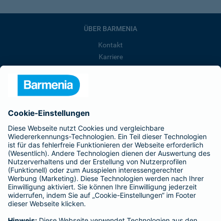
ÜBER BARMENIA
Kontakt
Karriere
Presse
Unternehmen
Anfahrt
Affiliate-Partner werden
Barmenia ist Teil der BarmeniaGothaer
BELIEBTE SEITEN
Kranken-Zusatzversicherung
Tierversicherungen
Haftpflichtversicherung
Hausratversicherung
SERVICE