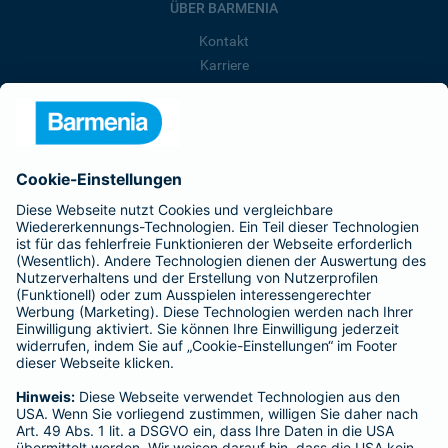
ÜBER BARMENIA
Kontakt
Karriere
Presse
Unternehmen
Anfahrt
Affiliate-Partner werden
Barmenia ist Teil der BarmeniaGothaer
BELIEBTE SEITEN
Kranken-Zusatzversicherung
Tierversicherungen
Haftpflichtversicherung
Hausratversicherung
SERVICE
Adresse ändern
Schaden melden