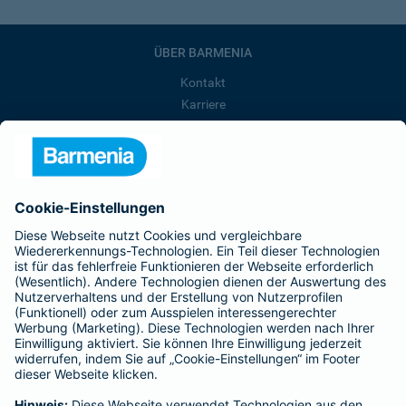
ÜBER BARMENIA
Kontakt
Karriere
Presse
Unternehmen
Anfahrt
Affiliate-Partner werden
Barmenia ist Teil der BarmeniaGothaer
BELIEBTE SEITEN
Kranken-Zusatzversicherung
Tierversicherungen
Haftpflichtversicherung
Hausratversicherung
SERVICE