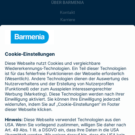
ÜBER BARMENIA
Kontakt
Karriere
Presse
Unternehmen
Anfahrt
Affiliate-Partner werden
Barmenia ist Teil der BarmeniaGothaer
BELIEBTE SEITEN
Kranken-Zusatzversicherung
Tierversicherungen
Haftpflichtversicherung
Hausratversicherung
SERVICE
Adresse ändern
Schaden melden