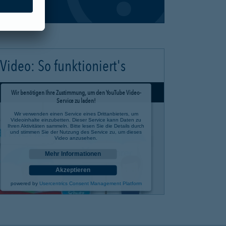
Video: So funktioniert's
Wir benötigen Ihre Zustimmung, um den YouTube Video-
Service zu laden!
Wir verwenden einen Service eines Drittanbieters, um
Videoinhalte einzubetten. Dieser Service kann Daten zu
Ihren Aktivitäten sammeln. Bitte lesen Sie die Details durch
und stimmen Sie der Nutzung des Service zu, um dieses
Video anzusehen.
Mehr Informationen
Akzeptieren
powered by
Usercentrics Consent Management Platform