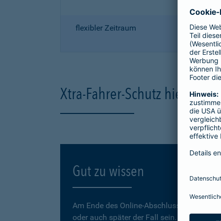
flexibler Zeitraum
Xtra-Fahrer-Schutz hier onli
Gut zu wissen
Am Ende des Online-Abschlusses können Sie
oder auch später der Fall sein.