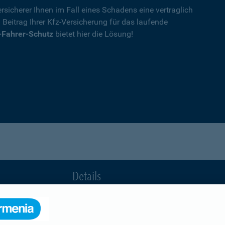
rsicherer Ihnen im Fall eines Schadens eine vertraglich
n Beitrag Ihrer Kfz-Versicherung für das laufende
-Fahrer-Schutz
bietet hier die Lösung!
Details
die Ihnen nach einem Unfall durch die Vertrag
Ihnen wegen einer unerlaubten Erweiterung des