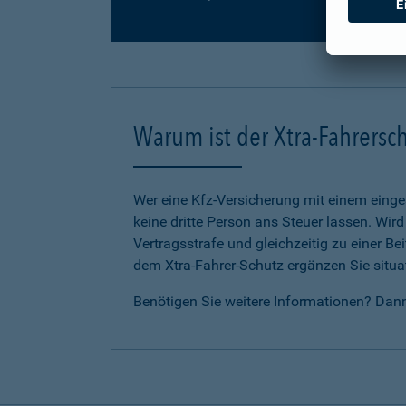
Warum ist der Xtra-Fahrersch
Wer eine Kfz-Versicherung mit einem eing
keine dritte Person ans Steuer lassen. Wir
Vertragsstrafe und gleichzeitig zu einer B
dem Xtra-Fahrer-Schutz ergänzen Sie situat
Benötigen Sie weitere Informationen? Dan