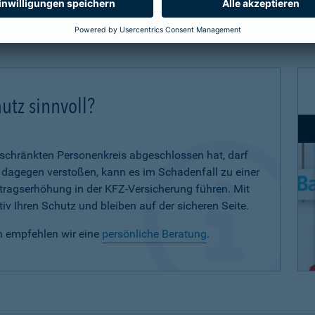
utz sinnvoll?
eschränkten Personenkreis abgeschlossen hat, darf
d dagegen verstoßen, kann es im Schadenfall zu einer
eitragserhöhung in der KFZ-Versicherung führen. Mit
iv Ihren Schutz und bleiben auf der sicheren Seite.
n empfehlen wir eine
persönliche Beratung
.