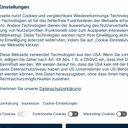
Fahrerkreises in Rechnung gestellt wird
1, 2 oder 3 Tage bzw.
1, 2 oder 3 Wochen
ne berechnen und direkt abschließen
 selbst bestimmen, ab wann Ihr Xtra-Fahrer-Schutz gültig ist.