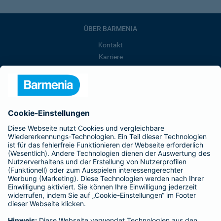
ÜBER BARMENIA
Kontakt
Karriere
Presse
Unternehmen
Anfahrt
Affiliate-Partner werden
Barmenia ist Teil der BarmeniaGothaer
BELIEBTE SEITEN
Kranken-Zusatzversicherung
Tierversicherungen
Haftpflichtversicherung
Hausratversicherung
SERVICE