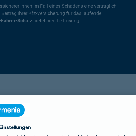
rsicherer Ihnen im Fall eines Schadens eine vertraglich
n Beitrag Ihrer Kfz-Versicherung für das laufende
-Fahrer-Schutz
bietet hier die Lösung!
Details
die Ihnen nach einem Unfall durch die Vertrag
Ihnen wegen einer unerlaubten Erweiterung des