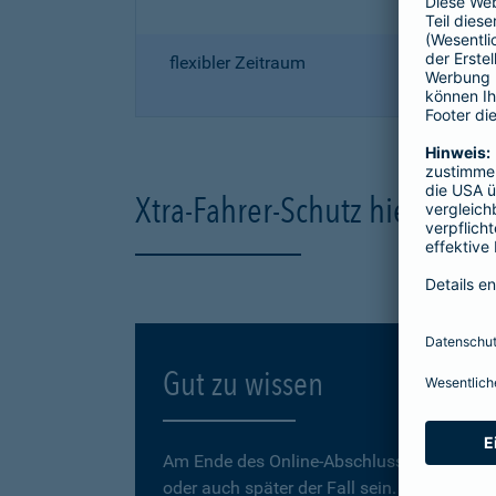
flexibler Zeitraum
Xtra-Fahrer-Schutz hier onli
Gut zu wissen
Am Ende des Online-Abschlusses können Sie
oder auch später der Fall sein.