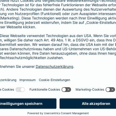
Fahrerkreises in Rechnung gestellt wird
1, 2 oder 3 Tage bzw.
1, 2 oder 3 Wochen
ne berechnen und direkt abschließen
 selbst bestimmen, ab wann Ihr Xtra-Fahrer-Schutz gültig ist.