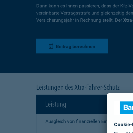
Dann kann es Ihnen passieren, dass der Kfz-Ve
vereinbarte Vertragsstrafe und gleichzeitig de
Versicherungsjahr in Rechnung stellt. Der
Xtra
Beitrag berechnen
Leistungen des Xtra-Fahrer-Schutz
Leistung
Ausgleich von finanziellen Einbußen