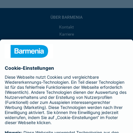
ÜBER BARMENIA
Kontakt
Karriere
Presse
Unternehmen
Anfahrt
Affiliate-Partner werden
Barmenia ist Teil der BarmeniaGothaer
BELIEBTE SEITEN
Kranken-Zusatzversicherung
Tierversicherungen
Haftpflichtversicherung
Hausratversicherung
SERVICE