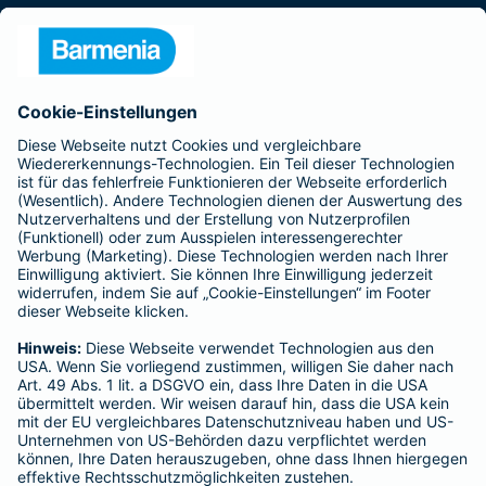
Presse
Unternehmen
Anfahrt
Affiliate-Partner werden
Barmenia ist Teil der BarmeniaGothaer
BELIEBTE SEITEN
Kranken-Zusatzversicherung
Tierversicherungen
Haftpflichtversicherung
Hausratversicherung
SERVICE
Adresse ändern
Schaden melden
Kilometerstandsmeldung
Serviceübersicht