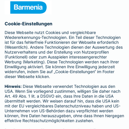
Presse
Unternehmen
Anfahrt
Affiliate-Partner werden
Barmenia ist Teil der BarmeniaGothaer
BELIEBTE SEITEN
Kranken-Zusatzversicherung
Tierversicherungen
Haftpflichtversicherung
Hausratversicherung
SERVICE
Adresse ändern
Schaden melden
Kilometerstandsmeldung
Serviceübersicht