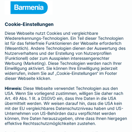
Presse
Unternehmen
Anfahrt
Affiliate-Partner werden
Barmenia ist Teil der BarmeniaGothaer
BELIEBTE SEITEN
Kranken-Zusatzversicherung
Tierversicherungen
Haftpflichtversicherung
Hausratversicherung
SERVICE
Adresse ändern
Schaden melden
Kilometerstandsmeldung
Serviceübersicht