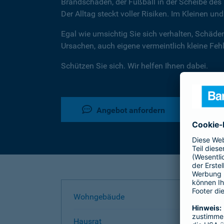
Brandschaden, der Fußball in der Scheibe des 
Der Alltag steckt voller Risiken. Im Kleinen un
Egal wie umsichtig Sie sich verhalten, Schäde
Ursachen, auch eigene vermeintlich kleine Fe
Schützen Sie sich. Wir helfen Ihnen dabei.
Angebot anfordern
Wohngebäude
Hausrat