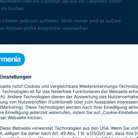
Nachbarn oder ein Kochtopf der auf ein Ceranfeld kracht.
d im Großen.
n können jederzeit auftreten. Nicht immer sind es äußere
hler, können große Ansprüche verursachen.