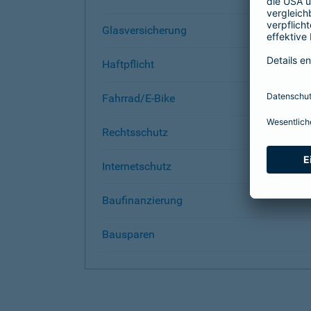
Glasversicherung
Haftpflicht
Fahrrad/E-Bike
Rechtsschutz
Internetschutz
Baufinanzierung
Bausparen