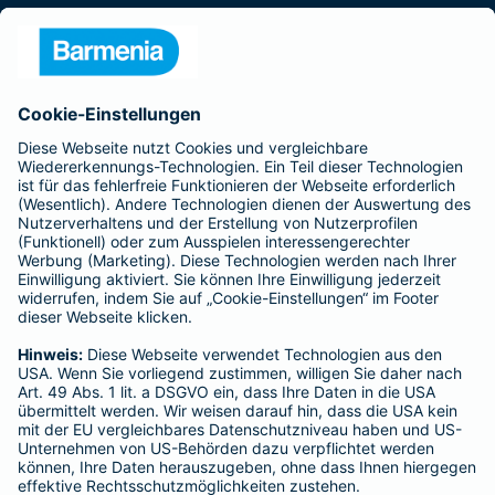
Presse
Unternehmen
Anfahrt
Affiliate-Partner werden
Barmenia ist Teil der BarmeniaGothaer
BELIEBTE SEITEN
Kranken-Zusatzversicherung
Tierversicherungen
Haftpflichtversicherung
Hausratversicherung
SERVICE
Adresse ändern
Schaden melden
Kilometerstandsmeldung
Serviceübersicht