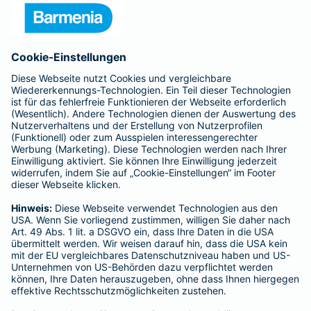
Presse
Unternehmen
Anfahrt
Affiliate-Partner werden
Barmenia ist Teil der BarmeniaGothaer
BELIEBTE SEITEN
Kranken-Zusatzversicherung
Tierversicherungen
Haftpflichtversicherung
Hausratversicherung
SERVICE
Adresse ändern
Schaden melden
Kilometerstandsmeldung
Serviceübersicht