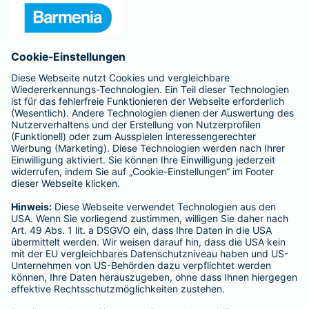
Presse
Unternehmen
Anfahrt
Affiliate-Partner werden
Barmenia ist Teil der BarmeniaGothaer
BELIEBTE SEITEN
Kranken-Zusatzversicherung
Tierversicherungen
Haftpflichtversicherung
Hausratversicherung
SERVICE
Adresse ändern
Schaden melden
Kilometerstandsmeldung
Serviceübersicht