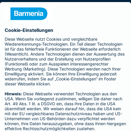
Presse
Unternehmen
Anfahrt
Affiliate-Partner werden
Barmenia ist Teil der BarmeniaGothaer
BELIEBTE SEITEN
Kranken-Zusatzversicherung
Tierversicherungen
Haftpflichtversicherung
Hausratversicherung
SERVICE
Adresse ändern
Schaden melden
Kilometerstandsmeldung
Serviceübersicht