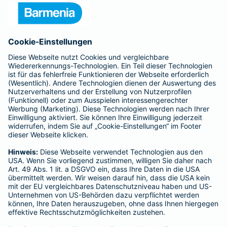
Presse
Unternehmen
Anfahrt
Affiliate-Partner werden
Barmenia ist Teil der BarmeniaGothaer
BELIEBTE SEITEN
Kranken-Zusatzversicherung
Tierversicherungen
Haftpflichtversicherung
Hausratversicherung
SERVICE
Adresse ändern
Schaden melden
Kilometerstandsmeldung
Serviceübersicht