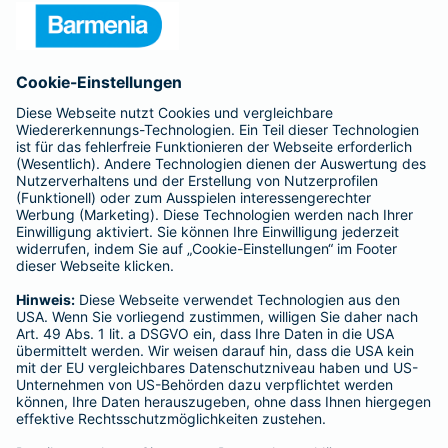
Presse
Unternehmen
Anfahrt
Affiliate-Partner werden
Barmenia ist Teil der BarmeniaGothaer
BELIEBTE SEITEN
Kranken-Zusatzversicherung
Tierversicherungen
Haftpflichtversicherung
Hausratversicherung
SERVICE
Adresse ändern
Schaden melden
Kilometerstandsmeldung
Serviceübersicht