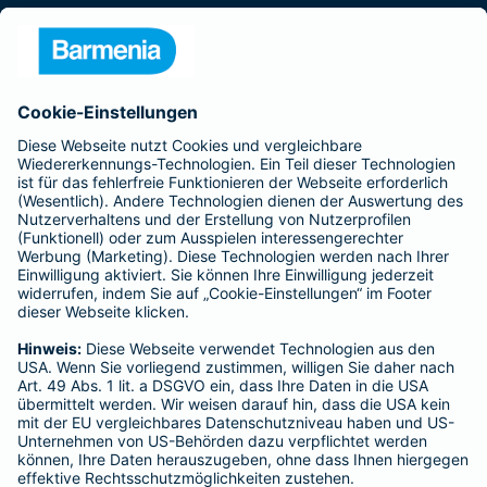
Presse
Unternehmen
Anfahrt
Affiliate-Partner werden
Barmenia ist Teil der BarmeniaGothaer
BELIEBTE SEITEN
Kranken-Zusatzversicherung
Tierversicherungen
Haftpflichtversicherung
Hausratversicherung
SERVICE
Adresse ändern
Schaden melden
Kilometerstandsmeldung
Serviceübersicht