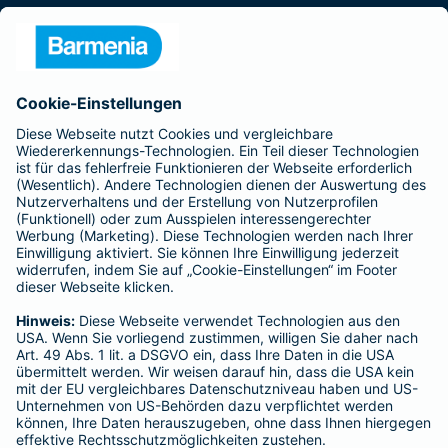
Presse
Unternehmen
Anfahrt
Affiliate-Partner werden
Barmenia ist Teil der BarmeniaGothaer
BELIEBTE SEITEN
Kranken-Zusatzversicherung
Tierversicherungen
Haftpflichtversicherung
Hausratversicherung
SERVICE
Adresse ändern
Schaden melden
Kilometerstandsmeldung
Serviceübersicht