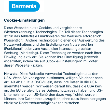
Presse
Unternehmen
Anfahrt
Affiliate-Partner werden
Barmenia ist Teil der BarmeniaGothaer
BELIEBTE SEITEN
Kranken-Zusatzversicherung
Tierversicherungen
Haftpflichtversicherung
Hausratversicherung
SERVICE
Adresse ändern
Schaden melden
Kilometerstandsmeldung
Serviceübersicht