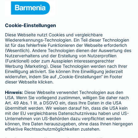
Presse
Unternehmen
Anfahrt
Affiliate-Partner werden
Barmenia ist Teil der BarmeniaGothaer
BELIEBTE SEITEN
Kranken-Zusatzversicherung
Tierversicherungen
Haftpflichtversicherung
Hausratversicherung
SERVICE
Adresse ändern
Schaden melden
Kilometerstandsmeldung
Serviceübersicht