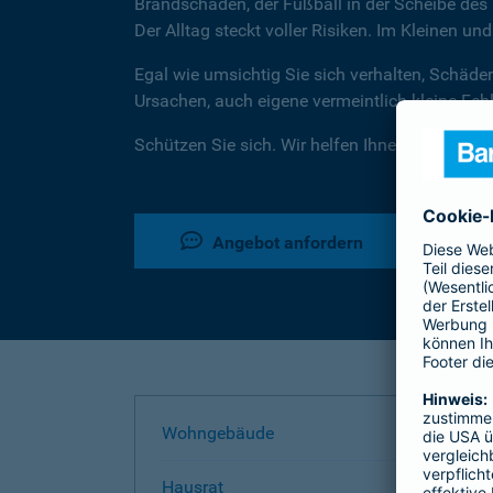
Brandschaden, der Fußball in der Scheibe des 
Der Alltag steckt voller Risiken. Im Kleinen un
Egal wie umsichtig Sie sich verhalten, Schäde
Ursachen, auch eigene vermeintlich kleine Fe
Schützen Sie sich. Wir helfen Ihnen dabei.
Angebot anfordern
Wohngebäude
Hausrat