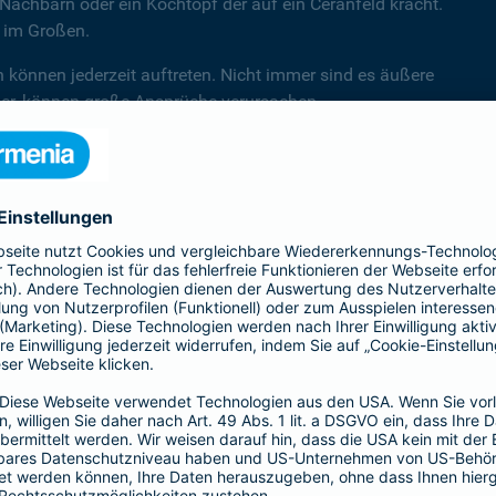
Nachbarn oder ein Kochtopf der auf ein Ceranfeld kracht.
d im Großen.
n können jederzeit auftreten. Nicht immer sind es äußere
hler, können große Ansprüche verursachen.