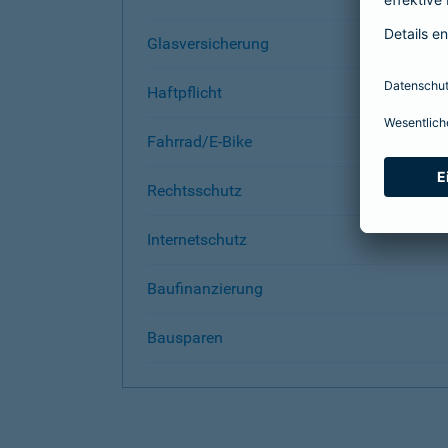
Glasversicherung
Haftpflicht
Fahrrad/E-Bike
Rechtsschutz
Internetschutz
Baufinanzierung
Bausparen