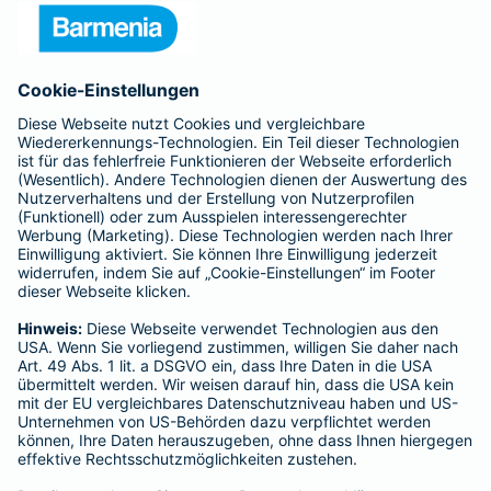
Presse
Unternehmen
Anfahrt
Affiliate-Partner werden
Barmenia ist Teil der BarmeniaGothaer
BELIEBTE SEITEN
Kranken-Zusatzversicherung
Tierversicherungen
Haftpflichtversicherung
Hausratversicherung
SERVICE
Adresse ändern
Schaden melden
Kilometerstandsmeldung
Serviceübersicht