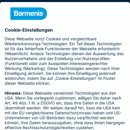
Presse
Unternehmen
Anfahrt
Affiliate-Partner werden
Barmenia ist Teil der BarmeniaGothaer
BELIEBTE SEITEN
Kranken-Zusatzversicherung
Tierversicherungen
Haftpflichtversicherung
Hausratversicherung
SERVICE
Adresse ändern
Schaden melden
Kilometerstandsmeldung
Serviceübersicht