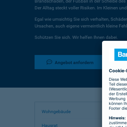
Brandschaden, der Fußball in der Scheibe des 
Der Alltag steckt voller Risiken. Im Kleinen un
Egal wie umsichtig Sie sich verhalten, Schäde
Ursachen, auch eigene vermeintlich kleine Fe
Schützen Sie sich. Wir helfen Ihnen dabei.
Angebot anfordern
Wohngebäude
Hausrat