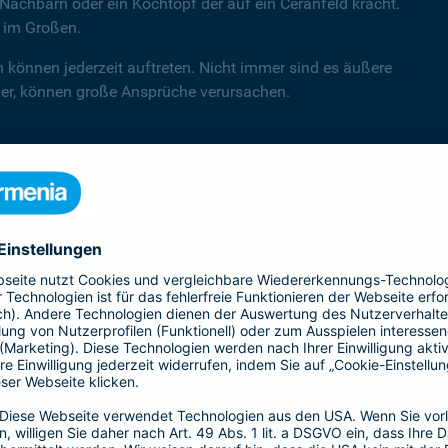
Nachbarn oder ein Kochtopf der auf ein Ceranfeld kracht.
d im Großen.
n können jederzeit auftreten. Nicht immer sind es äußere
hler, können große Ansprüche verursachen.