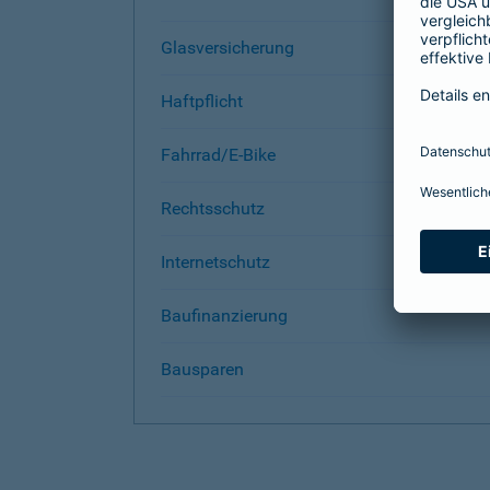
Glasversicherung
Haftpflicht
Fahrrad/E-Bike
Rechtsschutz
Internetschutz
Baufinanzierung
Bausparen