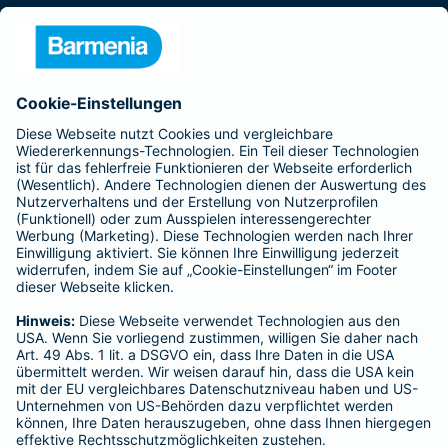
Presse
Unternehmen
Anfahrt
Affiliate-Partner werden
Barmenia ist Teil der BarmeniaGothaer
BELIEBTE SEITEN
Kranken-Zusatzversicherung
Tierversicherungen
Haftpflichtversicherung
Hausratversicherung
SERVICE
Adresse ändern
Schaden melden
Kilometerstandsmeldung
Serviceübersicht