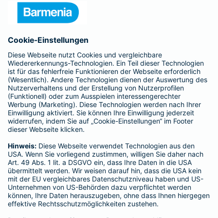
Presse
Unternehmen
Anfahrt
Affiliate-Partner werden
Barmenia ist Teil der BarmeniaGothaer
BELIEBTE SEITEN
Kranken-Zusatzversicherung
Tierversicherungen
Haftpflichtversicherung
Hausratversicherung
SERVICE
Adresse ändern
Schaden melden
Kilometerstandsmeldung
Serviceübersicht