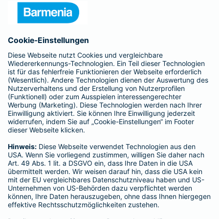
Presse
Unternehmen
Anfahrt
Affiliate-Partner werden
Barmenia ist Teil der BarmeniaGothaer
BELIEBTE SEITEN
Kranken-Zusatzversicherung
Tierversicherungen
Haftpflichtversicherung
Hausratversicherung
SERVICE
Adresse ändern
Schaden melden
Kilometerstandsmeldung
Serviceübersicht