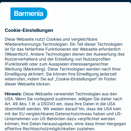
Presse
Unternehmen
Anfahrt
Affiliate-Partner werden
Barmenia ist Teil der BarmeniaGothaer
BELIEBTE SEITEN
Kranken-Zusatzversicherung
Tierversicherungen
Haftpflichtversicherung
Hausratversicherung
SERVICE
Adresse ändern
Schaden melden
Kilometerstandsmeldung
Serviceübersicht