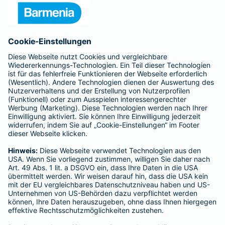
Presse
Unternehmen
Anfahrt
Affiliate-Partner werden
Barmenia ist Teil der BarmeniaGothaer
BELIEBTE SEITEN
Kranken-Zusatzversicherung
Tierversicherungen
Haftpflichtversicherung
Hausratversicherung
SERVICE
Adresse ändern
Schaden melden
Kilometerstandsmeldung
Serviceübersicht