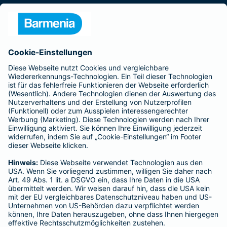
Presse
Unternehmen
Anfahrt
Affiliate-Partner werden
Barmenia ist Teil der BarmeniaGothaer
BELIEBTE SEITEN
Kranken-Zusatzversicherung
Tierversicherungen
Haftpflichtversicherung
Hausratversicherung
SERVICE
Adresse ändern
Schaden melden
Kilometerstandsmeldung
Serviceübersicht