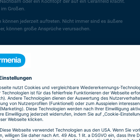
Nachbarn oder ein Kochtopf der auf ein Ceranfeld kracht.
d im Großen.
n können jederzeit auftreten. Nicht immer sind es äußere
hler, können große Ansprüche verursachen.