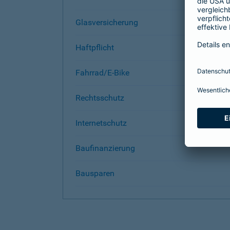
Glasversicherung
Haftpflicht
Fahrrad/E-Bike
Rechtsschutz
Internetschutz
Baufinanzierung
Bausparen