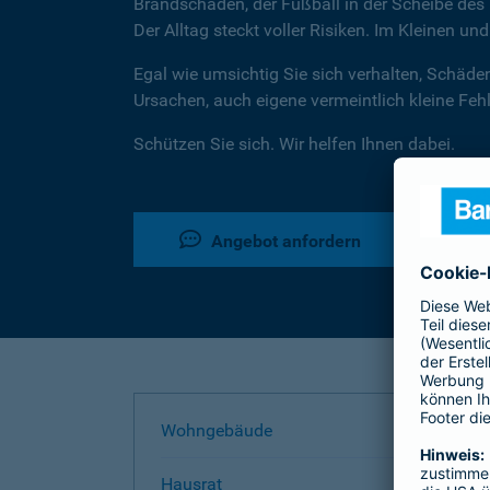
Brandschaden, der Fußball in der Scheibe des 
Der Alltag steckt voller Risiken. Im Kleinen un
Egal wie umsichtig Sie sich verhalten, Schäde
Ursachen, auch eigene vermeintlich kleine Fe
Schützen Sie sich. Wir helfen Ihnen dabei.
Angebot anfordern
Wohngebäude
Hausrat