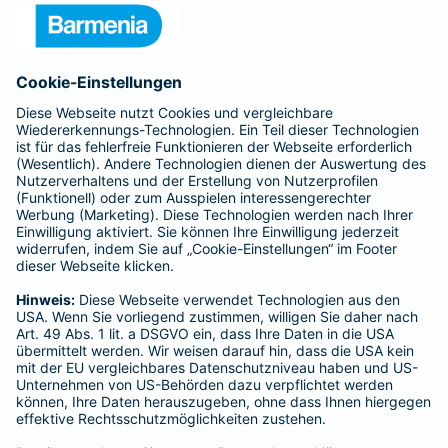
Presse
Unternehmen
Anfahrt
Affiliate-Partner werden
Barmenia ist Teil der BarmeniaGothaer
BELIEBTE SEITEN
Kranken-Zusatzversicherung
Tierversicherungen
Haftpflichtversicherung
Hausratversicherung
SERVICE
Adresse ändern
Schaden melden
Kilometerstandsmeldung
Serviceübersicht